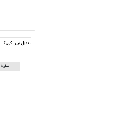
تعدیل نیرو: کوچک س
نمایش